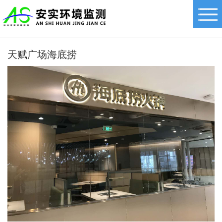
天赋广场海底捞